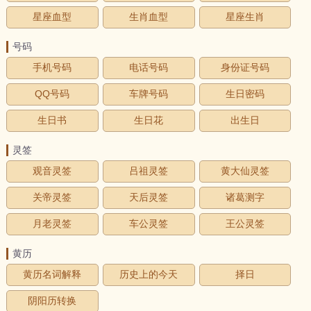
星座血型
生肖血型
星座生肖
号码
手机号码
电话号码
身份证号码
QQ号码
车牌号码
生日密码
生日书
生日花
出生日
灵签
观音灵签
吕祖灵签
黄大仙灵签
关帝灵签
天后灵签
诸葛测字
月老灵签
车公灵签
王公灵签
黄历
黄历名词解释
历史上的今天
择日
阴阳历转换