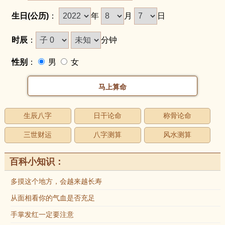
生日(公历)
：
年
月
日
时辰
：
分钟
性别
：
男
女
生辰八字
日干论命
称骨论命
三世财运
八字测算
风水测算
百科小知识：
多摸这个地方，会越来越长寿
从面相看你的气血是否充足
手掌发红一定要注意