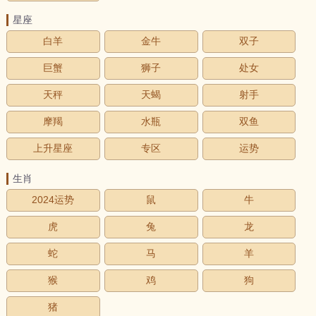
星座
白羊
金牛
双子
巨蟹
狮子
处女
天秤
天蝎
射手
摩羯
水瓶
双鱼
上升星座
专区
运势
生肖
2024运势
鼠
牛
虎
兔
龙
蛇
马
羊
猴
鸡
狗
猪