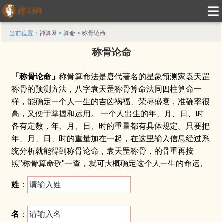
当前位置：
神算网
>
算命
>
称骨论命
称骨论命
「称骨论命」
称骨算命法是唐代著名的星象预测家袁天罡
称骨的预测方法，八字袁天罡称骨算命法同四柱算命一
样，能确定一个人一生的吉凶祸福、荣辱盛衰，准确率很
高，又便于掌握和运用。 一个人出生的年、月、日、时
各有定数，年、月、日、时的重量都有具体规定。只要把
年、月、日、时的重量加在一起，在这里输入信息经过系
统分析就能得到称骨论命，袁天罡称骨，的骨重再按
照"称骨算命歌"一查，就可大概确定这个人一生的命运。
姓
：
名
：