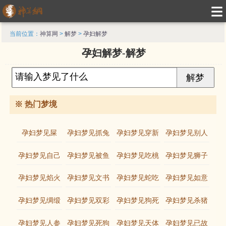
当前位置：
神算网
>
解梦
>
孕妇解梦
孕妇解梦-解梦
※ 热门梦境
孕妇梦见屎
孕妇梦见抓兔
孕妇梦见穿新
孕妇梦见别人
子
鞋
流血
孕妇梦见自己
孕妇梦见被鱼
孕妇梦见吃桃
孕妇梦见狮子
剪头发
咬
子
孕妇梦见焰火
孕妇梦见文书
孕妇梦见蛇吃
孕妇梦见如意
鱼
珠
孕妇梦见绸缎
孕妇梦见双彩
孕妇梦见狗死
孕妇梦见杀猪
霞
了
孕妇梦见人参
孕妇梦见死狗
孕妇梦见天体
孕妇梦见已故