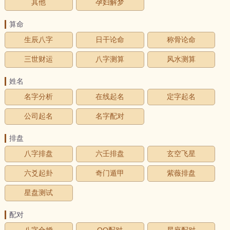
其他
孕妇解梦
算命
生辰八字
日干论命
称骨论命
三世财运
八字测算
风水测算
姓名
名字分析
在线起名
定字起名
公司起名
名字配对
排盘
八字排盘
六壬排盘
玄空飞星
六爻起卦
奇门遁甲
紫薇排盘
星盘测试
配对
八字合婚
QQ配对
星座配对