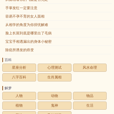
手掌发红一定要注意
容易不孕不育的女人面相
从相学的角度为你排忧解难
脸上长斑到底是哪里出了毛病
宝宝手相透漏出的身体小秘密
除痣所诱发的癌变
百科
星座分析
心理测试
风水命理
八字百科
生肖属相
解梦
人物
动物
物品
植物
鬼神
生活