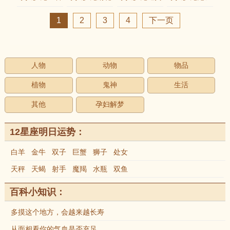
瓜
身
1
2
3
4
下一页
人物
动物
物品
植物
鬼神
生活
其他
孕妇解梦
12星座明日运势：
白羊
金牛
双子
巨蟹
狮子
处女
天秤
天蝎
射手
魔羯
水瓶
双鱼
百科小知识：
多摸这个地方，会越来越长寿
从面相看你的气血是否充足