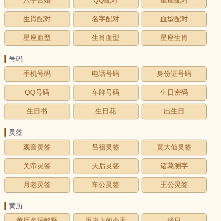
生肖配对
名字配对
血型配对
星座血型
生肖血型
星座生肖
号码
手机号码
电话号码
身份证号码
QQ号码
车牌号码
生日密码
生日书
生日花
出生日
灵签
观音灵签
吕祖灵签
黄大仙灵签
关帝灵签
天后灵签
诸葛测字
月老灵签
车公灵签
王公灵签
黄历
黄历名词解释
历史上的今天
择日