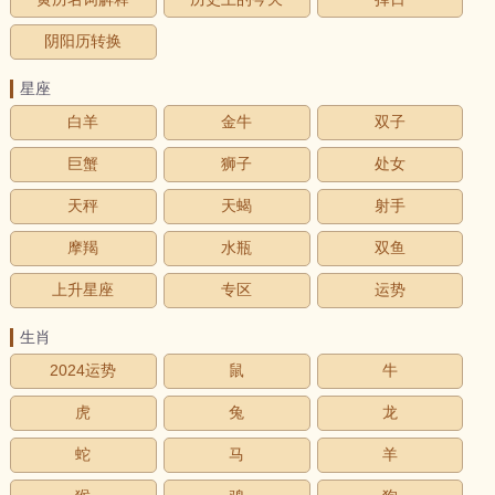
阴阳历转换
星座
白羊
金牛
双子
巨蟹
狮子
处女
天秤
天蝎
射手
摩羯
水瓶
双鱼
上升星座
专区
运势
生肖
2024运势
鼠
牛
虎
兔
龙
蛇
马
羊